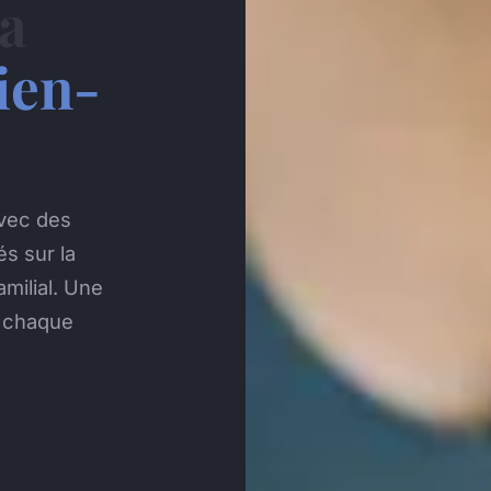
la
ien-
vec des
és sur la
amilial. Une
t chaque