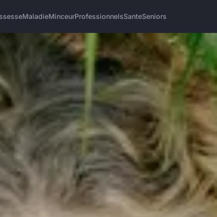
ssesse
Maladie
Minceur
Professionnels
Sante
Seniors