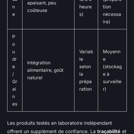
apaisant, peu
n
heure
tion
coûteuse
e
s)
nécessa
ire)
P
o
u
Variab
Moyenn
dr
le
e
Intégration
e
selon
(stockag
alimentaire, goût
/
la
e à
naturel
Gr
prépa
surveille
ai
ration
r)
n
es
Les produits testés en laboratoire indépendant
offrent un supplément de confiance. La
traçabilité
et