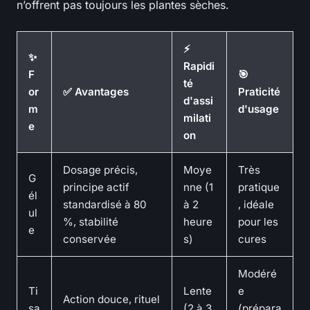
n’offrent pas toujours les plantes sèches.
⚡
✨
Rapidi
F
🎯
té
or
✅ Avantages
Praticité
d'assi
m
d'usage
milati
e
on
Dosage précis,
Moye
Très
G
principe actif
nne (1
pratique
él
standardisé à 80
à 2
, idéale
ul
%, stabilité
heure
pour les
e
conservée
s)
cures
Modéré
Ti
Lente
e
Action douce, rituel
sa
(2 à 3
(prépara