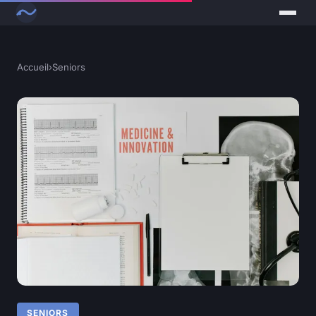
Accueil
›
Seniors
SENIORS